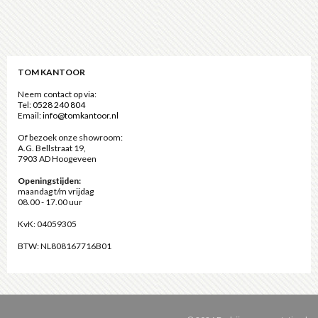
TOM KANTOOR
Neem contact op via:
Tel:
0528 240 804
Email:
info@tomkantoor.nl
Of bezoek onze showroom:
A.G. Bellstraat 19,
7903 AD Hoogeveen
Openingstijden:
maandag t/m vrijdag
08.00 - 17.00 uur
KvK: 04059305
BTW: NL808167716B01